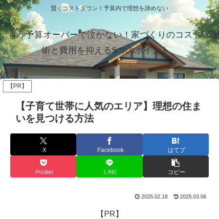
賢くコストダウン！予算内で理想を諦めない
もう予算オーバーで泣かない！家づくりのコスト管理
術と費用を抑える5つのポイント
【PR】
【子育て世帯に人気のエリア】理想の住ま
いを見つける方法
X
Facebook
はてブ
Pocket
LINE
コピー
2025.02.18
2025.03.06
【PR】